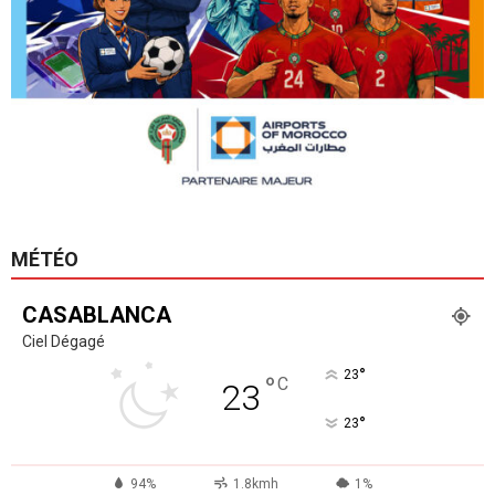
MÉTÉO
CASABLANCA
Ciel Dégagé
°
23
°
C
23
°
23
94%
1.8kmh
1%