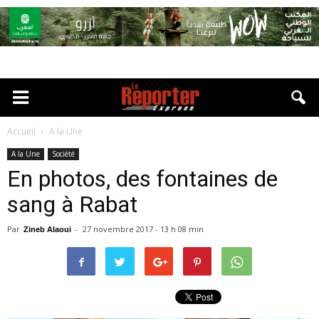
Accueil
A la Une
A la Une
Société
En photos, des fontaines de
sang à Rabat
Par
-
27 novembre 2017 - 13 h 08 min
Zineb Alaoui