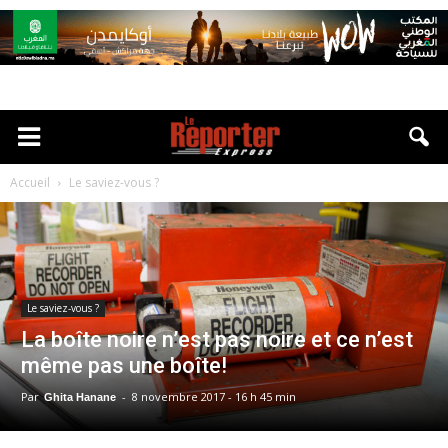
Accueil
Le saviez-vous ?
Le saviez-vous ?
La boîte noire n’est pas noire et ce n’est
même pas une boîte!
Par
-
8 novembre 2017 - 16 h 45 min
Ghita Hanane