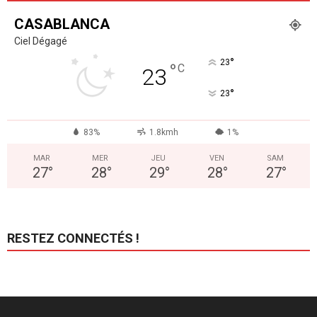
CASABLANCA
Ciel Dégagé
°
23
°
C
23
°
23
83%
1.8kmh
1%
MAR
MER
JEU
VEN
SAM
27
°
28
°
29
°
28
°
27
°
RESTEZ CONNECTÉS !