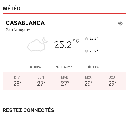
MÉTÉO
CASABLANCA
Peu Nuageux
°
25.2
°
C
25.2
°
25.2
83%
1.4kmh
11%
DIM
LUN
MAR
MER
JEU
28
°
27
°
27
°
29
°
29
°
RESTEZ CONNECTÉS !