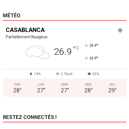
MÉTÉO
CASABLANCA
Partiellement Nuageux
°
26.9
°
C
26.9
°
26.9
74%
2.7kmh
35%
DIM
LUN
MAR
MER
JEU
28
°
27
°
27
°
28
°
29
°
RESTEZ CONNECTÉS !