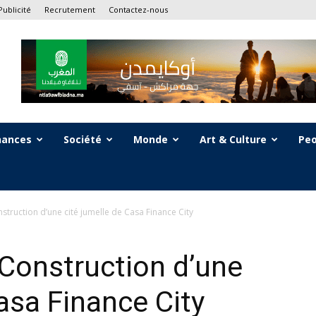
Publicité
Recrutement
Contactez-nous
nances
Société
Monde
Art & Culture
Peo
struction d’une cité jumelle de Casa Finance City
Construction d’une
asa Finance City