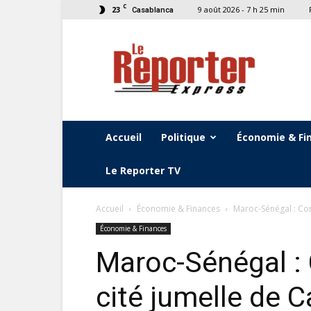
C
23
9 août 2026 - 7 h 25 min
Casablanca
Le
Reporter
Express
Accueil
Politique
Économie & Fi
Le Reporter TV
Accueil
Économie & Finances
Maroc-Sénégal : Con
Économie & Finances
Maroc-Sénégal : 
cité jumelle de C