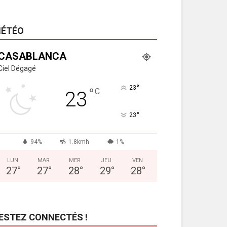
ÉTÉO
CASABLANCA
Ciel Dégagé
°
23
°
C
23
°
23
94%
1.8kmh
1%
LUN
MAR
MER
JEU
VEN
27
°
27
°
28
°
29
°
28
°
ESTEZ CONNECTÉS !