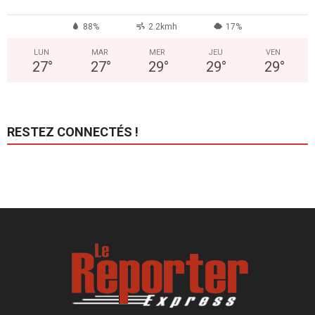
88%
2.2kmh
17%
LUN
MAR
MER
JEU
VEN
27
°
27
°
29
°
29
°
29
°
RESTEZ CONNECTÉS !