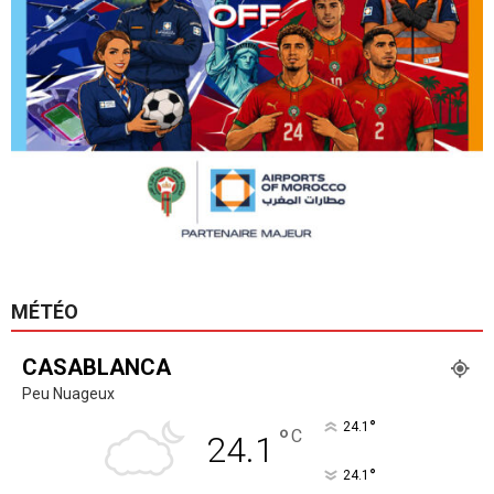
MÉTÉO
CASABLANCA
Peu Nuageux
°
24.1
°
C
24.1
°
24.1