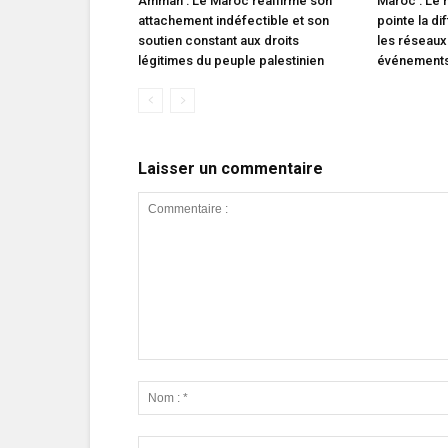
Amman : Le Maroc réaffirme son
Maroc : Le m
attachement indéfectible et son
pointe la di
soutien constant aux droits
les réseaux
légitimes du peuple palestinien
événements 
Laisser un commentaire