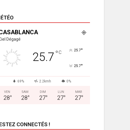
ÉTÉO
CASABLANCA
Ciel Dégagé
°
25.7
°
C
25.7
°
25.7
69%
2.2kmh
0%
VEN
SAM
DIM
LUN
MAR
28
°
28
°
27
°
27
°
27
°
ESTEZ CONNECTÉS !