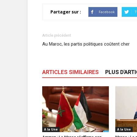
Partager sur :
Facebook
T
Article précédent
Au Maroc, les partis politiques coûtent cher
ARTICLES SIMILAIRES
PLUS D'ART
A la Une
A la Une