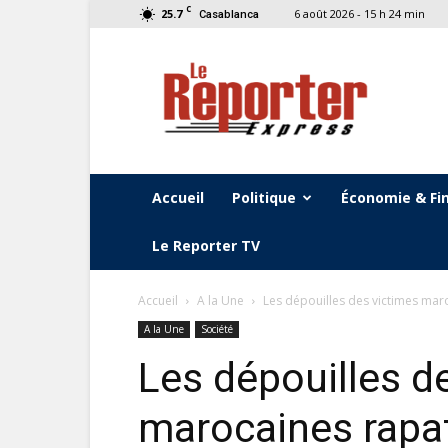
C
25.7
6 août 2026 - 15 h 24 min
Casablanca
Le
Reporter
Express
Accueil
Politique
Économie & Fi
Le Reporter TV
Accueil
A la Une
Les dépouilles des victimes mar
A la Une
Société
Les dépouilles d
marocaines rapa