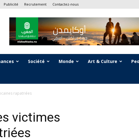
Publicité
Recrutement
Contactez-nous
nances
Société
Monde
Art & Culture
Peo
ocaines rapatriées
es victimes
triées