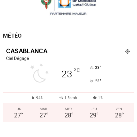
MÉTÉO
CASABLANCA
Ciel Dégagé
°
23
°
C
23
°
23
94%
1.8kmh
1%
LUN
MAR
MER
JEU
VEN
27
°
27
°
28
°
29
°
28
°