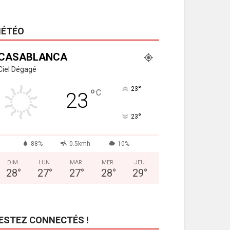
ÉTÉO
CASABLANCA
Ciel Dégagé
°
23
°
C
23
°
23
88%
0.5kmh
10%
DIM
LUN
MAR
MER
JEU
28
°
27
°
27
°
28
°
29
°
ESTEZ CONNECTÉS !