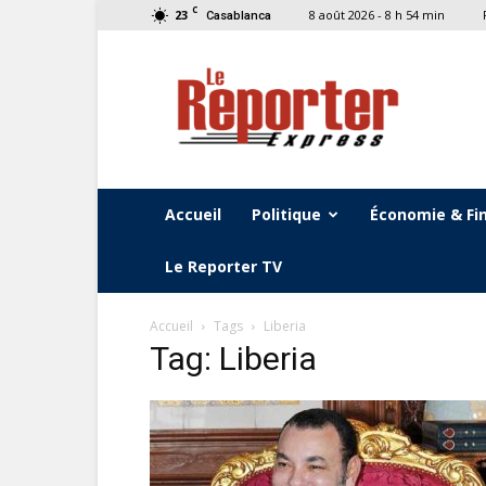
C
23
8 août 2026 - 8 h 54 min
Casablanca
Le
Reporter
Express
Accueil
Politique
Économie & Fi
Le Reporter TV
Accueil
Tags
Liberia
Tag: Liberia