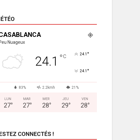
ÉTÉO
CASABLANCA
Peu Nuageux
°
24.1
°
C
24.1
°
24.1
83%
2.2kmh
21%
LUN
MAR
MER
JEU
VEN
27
°
27
°
28
°
29
°
28
°
ESTEZ CONNECTÉS !