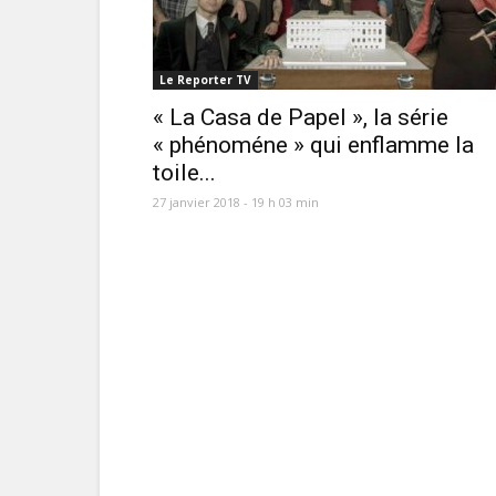
Le Reporter TV
« La Casa de Papel », la série
« phénoméne » qui enflamme la
toile...
27 janvier 2018 - 19 h 03 min