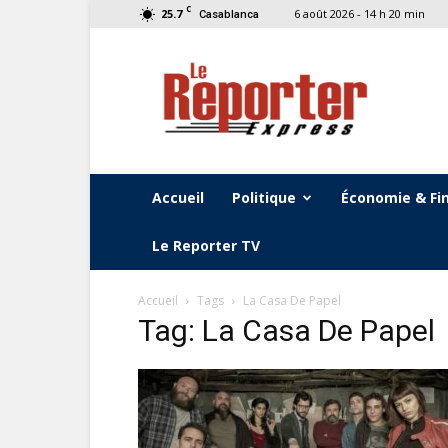
C
25.7
6 août 2026 - 14 h 20 min
Casablanca
Le
Reporter
Express
Accueil
Politique
Économie & Fi
Le Reporter TV
Accueil
Tags
La Casa De Papel
Tag: La Casa De Papel