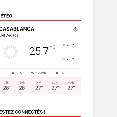
ÉTÉO
CASABLANCA
Ciel Dégagé
°
25.7
°
C
25.7
°
25.7
69%
2.2kmh
0%
VEN
SAM
DIM
LUN
MAR
28
°
28
°
27
°
27
°
27
°
ESTEZ CONNECTÉS !