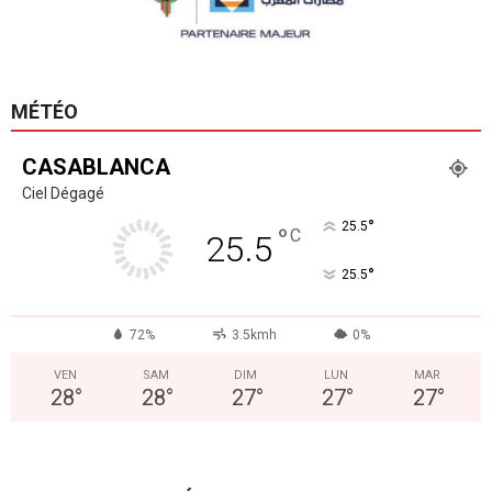
MÉTÉO
CASABLANCA
Ciel Dégagé
°
25.5
°
C
25.5
°
25.5
72%
3.5kmh
0%
VEN
SAM
DIM
LUN
MAR
28
°
28
°
27
°
27
°
27
°