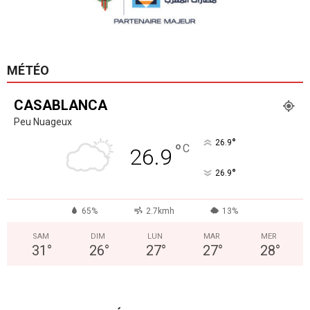
MÉTÉO
CASABLANCA
Peu Nuageux
°
26.9
°
C
26.9
°
26.9
65%
2.7kmh
13%
SAM
DIM
LUN
MAR
MER
31
°
26
°
27
°
27
°
28
°