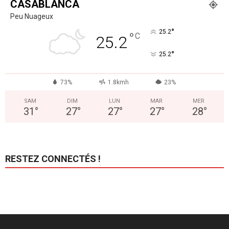
CASABLANCA
Peu Nuageux
°
25.2
°
C
25.2
°
25.2
73%
1.8kmh
23%
SAM
DIM
LUN
MAR
MER
31
°
27
°
27
°
27
°
28
°
RESTEZ CONNECTÉS !