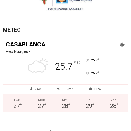
MÉTÉO
CASABLANCA
Peu Nuageux
°
25.7
°
C
25.7
°
25.7
74%
3.6kmh
11%
LUN
MAR
MER
JEU
VEN
27
°
27
°
28
°
29
°
28
°