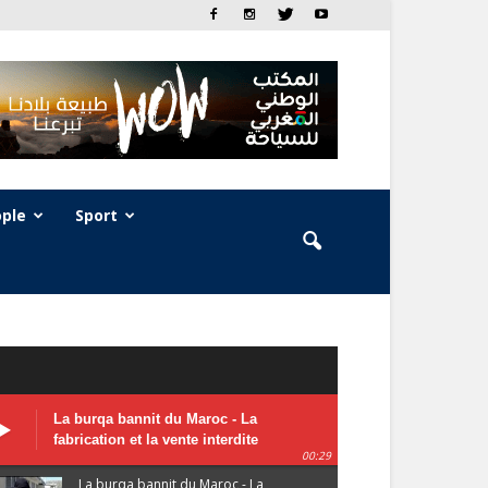
ple
Sport
La burqa bannit du Maroc - La
fabrication et la vente interdite
00:29
La burqa bannit du Maroc - La