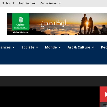
Publicité
Recrutement
Contactez-nous
nances
Société
Monde
Art & Culture
Peo