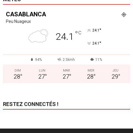
CASABLANCA
Peu Nuageux
°
24.1
°
C
24.1
°
24.1
94%
2.5kmh
11%
DIM
LUN
MAR
MER
JEU
28
°
27
°
27
°
28
°
29
°
RESTEZ CONNECTÉS !