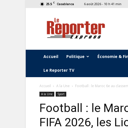
C
25.5
6 août 2026 - 10 h 41 min
Casablanca
Le
Reporter
Express
Accueil
Politique
Économie & Fi
Le Reporter TV
Accueil
A la Une
Football : le Maroc 6e au classem
A la Une
Sport
Football : le Ma
FIFA 2026, les Li