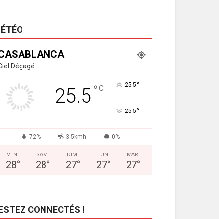
ÉTÉO
CASABLANCA
Ciel Dégagé
°
25.5
°
C
25.5
°
25.5
72%
3.5kmh
0%
VEN
SAM
DIM
LUN
MAR
28
°
28
°
27
°
27
°
27
°
ESTEZ CONNECTÉS !