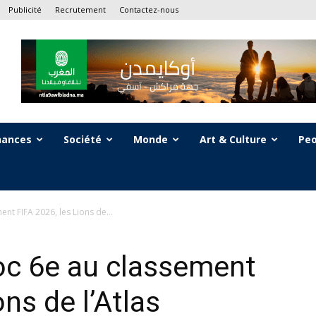
Publicité
Recrutement
Contactez-nous
nances
Société
Monde
Art & Culture
Peo
ent FIFA 2026, les Lions de...
roc 6e au classement
ons de l’Atlas