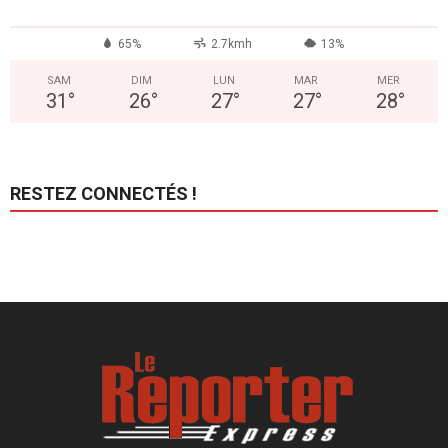
65%
2.7kmh
13%
SAM
DIM
LUN
MAR
MER
31
°
26
°
27
°
27
°
28
°
RESTEZ CONNECTÉS !