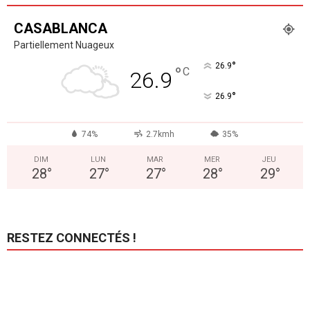
CASABLANCA
Partiellement Nuageux
°
26.9
°
C
26.9
°
26.9
74%
2.7kmh
35%
DIM
LUN
MAR
MER
JEU
28
°
27
°
27
°
28
°
29
°
RESTEZ CONNECTÉS !