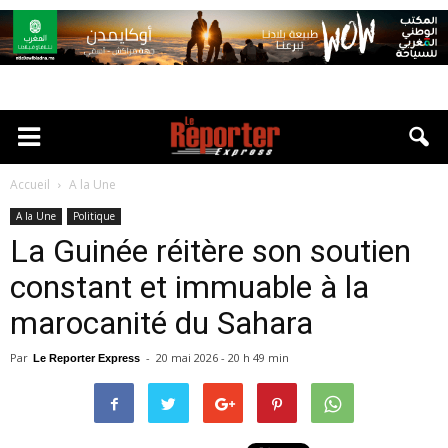
Accueil
A la Une
A la Une
Politique
La Guinée réitère son soutien
constant et immuable à la
marocanité du Sahara
Par
-
20 mai 2026 - 20 h 49 min
Le Reporter Express