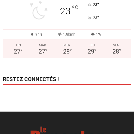
°
23
°
C
23
°
23
94%
1.8kmh
1%
LUN
MAR
MER
JEU
VEN
27
°
27
°
28
°
29
°
28
°
RESTEZ CONNECTÉS !