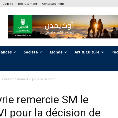
Publicité
Recrutement
Contactez-nous
nances
Société
Monde
Art & Culture
Peo
 le Roi Mohammed VI pour la décision...
yrie remercie SM le
 pour la décision de