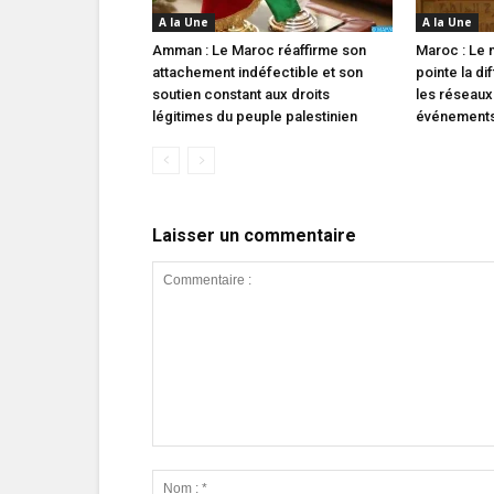
A la Une
A la Une
Amman : Le Maroc réaffirme son
Maroc : Le m
attachement indéfectible et son
pointe la di
soutien constant aux droits
les réseaux
légitimes du peuple palestinien
événements 
Laisser un commentaire