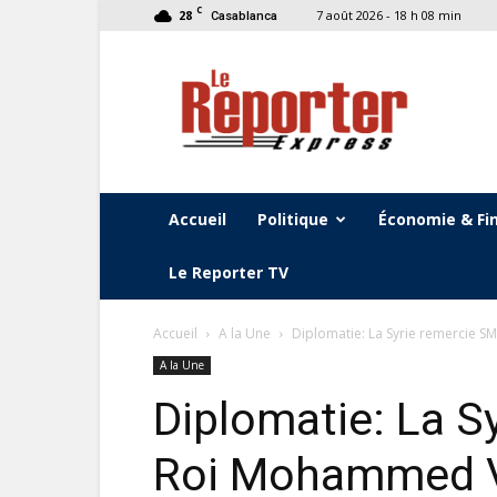
C
28
7 août 2026 - 18 h 08 min
Casablanca
Le
Reporter
Express
Accueil
Politique
Économie & Fi
Le Reporter TV
Accueil
A la Une
Diplomatie: La Syrie remercie SM
A la Une
Diplomatie: La S
Roi Mohammed VI