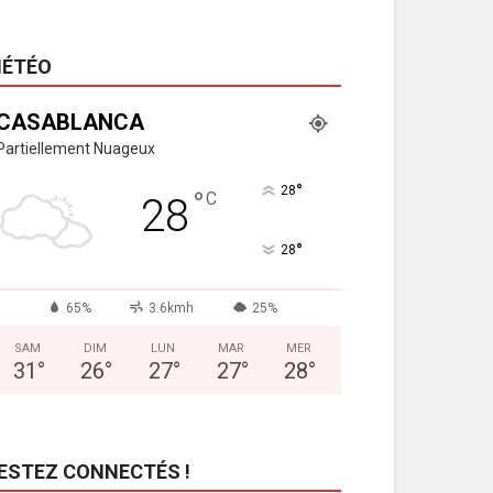
ÉTÉO
CASABLANCA
Partiellement Nuageux
°
28
°
C
28
°
28
65%
3.6kmh
25%
SAM
DIM
LUN
MAR
MER
31
°
26
°
27
°
27
°
28
°
ESTEZ CONNECTÉS !