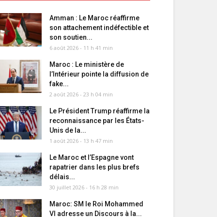
Amman : Le Maroc réaffirme
son attachement indéfectible et
son soutien...
6 août 2026 - 11 h 41 min
Maroc : Le ministère de
l’Intérieur pointe la diffusion de
fake...
2 août 2026 - 23 h 04 min
Le Président Trump réaffirme la
reconnaissance par les États-
Unis de la...
1 août 2026 - 13 h 47 min
Le Maroc et l’Espagne vont
rapatrier dans les plus brefs
délais...
30 juillet 2026 - 16 h 28 min
Maroc: SM le Roi Mohammed
VI adresse un Discours à la...