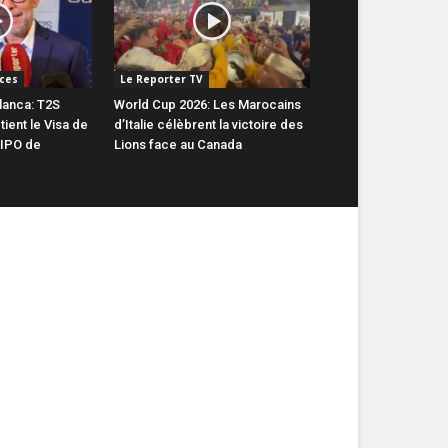
ces
Le Reporter TV
lanca: T2S
World Cup 2026: Les Marocains
ient le Visa de
d’Italie célèbrent la victoire des
 IPO de
Lions face au Canada