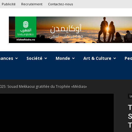
Publicité
Recrutement
Contactez-nous
nances
Société
Monde
Art & Culture
Peo
25: Souad Mekkaoui gratifiée du Trophée «Médias»
L
T
S
T