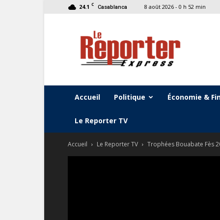
C
24.1
8 août 2026 - 0 h 52 min
Casablanca
Le
Reporter
Express
Accueil
Politique
Économie & Fi
Le Reporter TV
Accueil
Le Reporter TV
Trophées Bouabate Fès 20