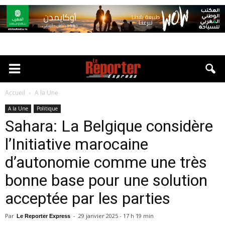
Accueil
A la Une
A la Une
Politique
Sahara: La Belgique considère
l’Initiative marocaine
d’autonomie comme une très
bonne base pour une solution
acceptée par les parties
Par
-
29 janvier 2025 - 17 h 19 min
Le Reporter Express