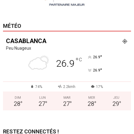
MÉTÉO
CASABLANCA
Peu Nuageux
°
26.9
°
C
26.9
°
26.9
74%
2.2kmh
17%
DIM
LUN
MAR
MER
JEU
28
°
27
°
27
°
28
°
29
°
RESTEZ CONNECTÉS !