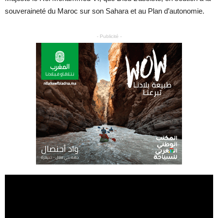
souveraineté du Maroc sur son Sahara et au Plan d’autonomie.
- Publicité -