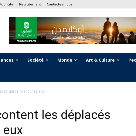
Publicité
Recrutement
Contactez-nous
nances
Société
Monde
Art & Culture
Peo
acés qui rentrent chez eux
content les déplacés
z eux