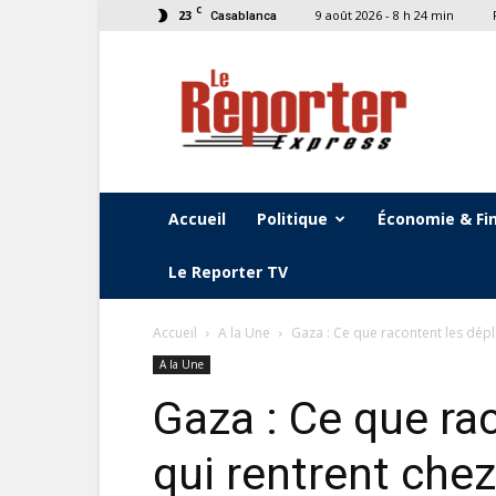
C
23
9 août 2026 - 8 h 24 min
Casablanca
Le
Reporter
Express
Accueil
Politique
Économie & Fi
Le Reporter TV
Accueil
A la Une
Gaza : Ce que racontent les dépl
A la Une
Gaza : Ce que ra
qui rentrent che