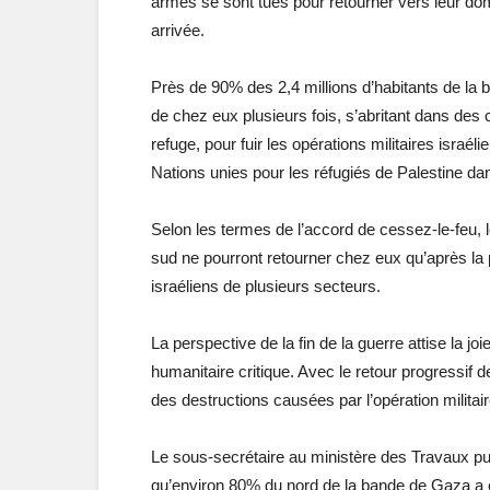
armes se sont tues pour retourner vers leur domi
arrivée.
Près de 90% des 2,4 millions d’habitants de l
de chez eux plusieurs fois, s’abritant dans de
refuge, pour fuir les opérations militaires isra
Nations unies pour les réfugiés de Palestine da
Selon les termes de l’accord de cessez-le-feu, 
sud ne pourront retourner chez eux qu’après la p
israéliens de plusieurs secteurs.
La perspective de la fin de la guerre attise la j
humanitaire critique. Avec le retour progressif 
des destructions causées par l’opération milita
Le sous-secrétaire au ministère des Travaux p
qu’environ 80% du nord de la bande de Gaza a ét