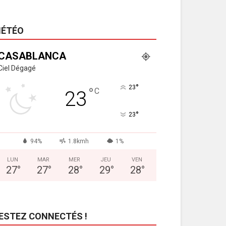
ÉTÉO
CASABLANCA
Ciel Dégagé
°
23
°
C
23
°
23
94%
1.8kmh
1%
LUN
MAR
MER
JEU
VEN
27
°
27
°
28
°
29
°
28
°
ESTEZ CONNECTÉS !