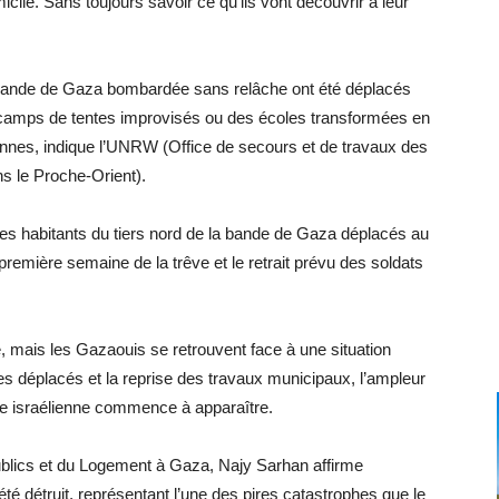
cile. Sans toujours savoir ce qu’ils vont découvrir à leur
a bande de Gaza bombardée sans relâche ont été déplacés
s camps de tentes improvisés ou des écoles transformées en
éliennes, indique l’UNRW (Office de secours et de travaux des
ns le Proche-Orient).
les habitants du tiers nord de la bande de Gaza déplacés au
remière semaine de la trêve et le retrait prévu des soldats
oie, mais les Gazaouis se retrouvent face à une situation
des déplacés et la reprise des travaux municipaux, l’ampleur
ire israélienne commence à apparaître.
ublics et du Logement à Gaza, Najy Sarhan affirme
é détruit, représentant l’une des pires catastrophes que le