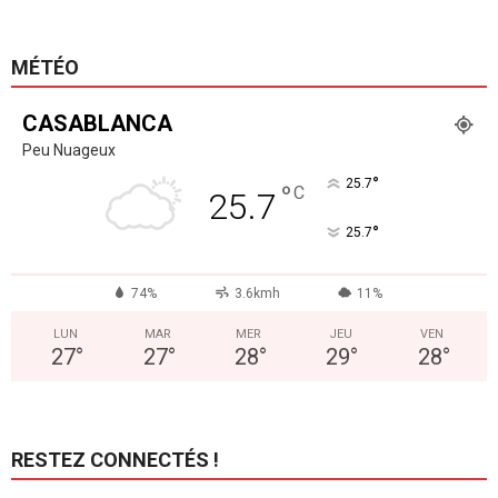
MÉTÉO
CASABLANCA
Peu Nuageux
°
25.7
°
C
25.7
°
25.7
74%
3.6kmh
11%
LUN
MAR
MER
JEU
VEN
27
°
27
°
28
°
29
°
28
°
RESTEZ CONNECTÉS !