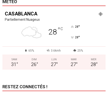
MÉTÉO
CASABLANCA
Partiellement Nuageux
°
28
°
C
28
°
28
65%
3.6kmh
25%
SAM
DIM
LUN
MAR
MER
31
°
26
°
27
°
27
°
28
°
RESTEZ CONNECTÉS !