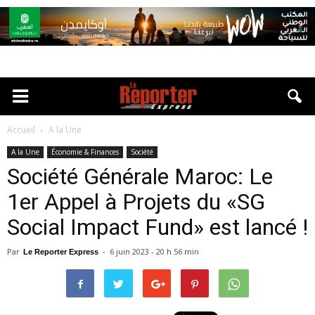
Accueil
A la Une
A la Une
Économie & Finances
Société
Société Générale Maroc: Le
1er Appel à Projets du «SG
Social Impact Fund» est lancé !
Par
-
6 juin 2023 - 20 h 56 min
Le Reporter Express