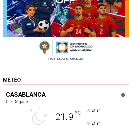
MÉTÉO
CASABLANCA
Ciel Dégagé
°
21.9
°
C
21.9
°
21.9