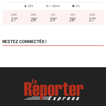
88%
1.3kmh
0%
MAR
MER
JEU
VEN
SAM
27
°
28
°
29
°
28
°
27
°
RESTEZ CONNECTÉS !