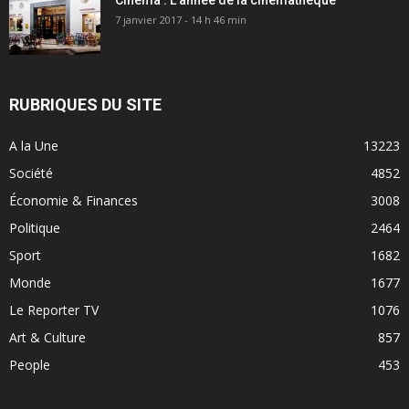
Cinéma : L’année de la cinémathèque
7 janvier 2017 - 14 h 46 min
RUBRIQUES DU SITE
A la Une
13223
Société
4852
Économie & Finances
3008
Politique
2464
Sport
1682
Monde
1677
Le Reporter TV
1076
Art & Culture
857
People
453