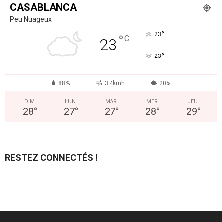
CASABLANCA
Peu Nuageux
°
23
°
C
23
°
23
88%
3.4kmh
20%
DIM
LUN
MAR
MER
JEU
28
°
27
°
27
°
28
°
29
°
RESTEZ CONNECTÉS !