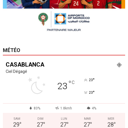
MÉTÉO
CASABLANCA
Ciel Dégagé
°
23
°
C
23
°
23
83%
1.8kmh
4%
SAM
DIM
LUN
MAR
MER
29
°
27
°
27
°
27
°
28
°