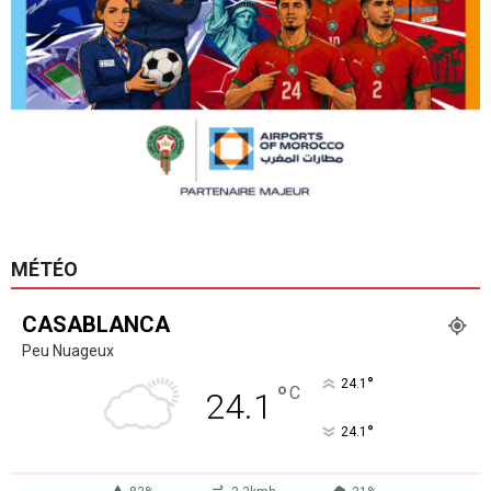
MÉTÉO
CASABLANCA
Peu Nuageux
°
24.1
°
C
24.1
°
24.1