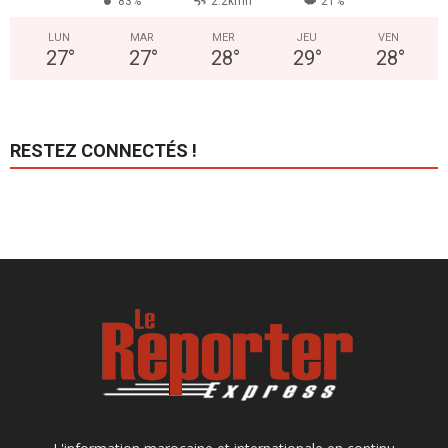
83%
2.2kmh
21%
LUN
MAR
MER
JEU
VEN
27
°
27
°
28
°
29
°
28
°
RESTEZ CONNECTÉS !