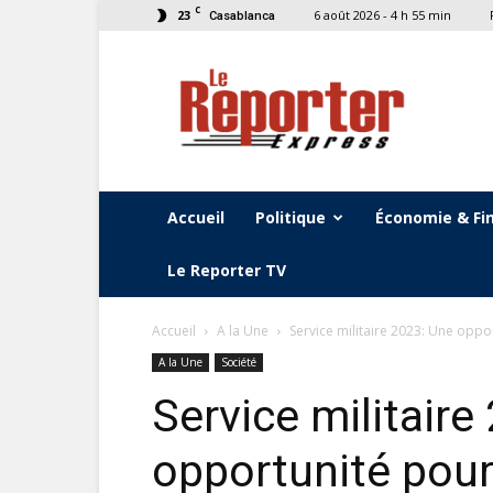
C
23
6 août 2026 - 4 h 55 min
Casablanca
Le
Reporter
Express
Accueil
Politique
Économie & Fi
Le Reporter TV
Accueil
A la Une
Service militaire 2023: Une oppo
A la Une
Société
Service militaire
opportunité pour