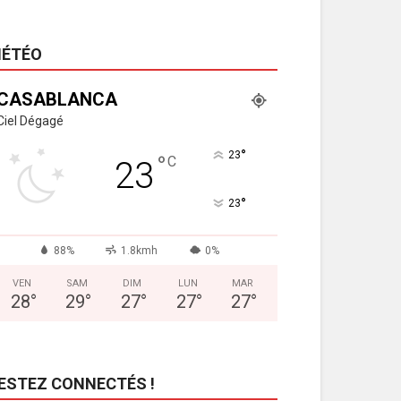
ÉTÉO
CASABLANCA
Ciel Dégagé
°
23
°
C
23
°
23
88%
1.8kmh
0%
VEN
SAM
DIM
LUN
MAR
28
°
29
°
27
°
27
°
27
°
ESTEZ CONNECTÉS !