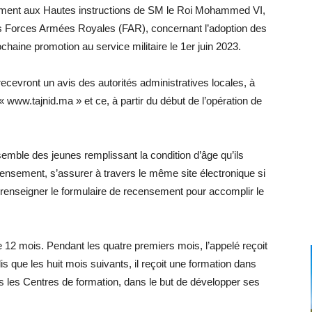
ormément aux Hautes instructions de SM le Roi Mohammed VI,
s Forces Armées Royales (FAR), concernant l’adoption des
chaine promotion au service militaire le 1er juin 2023.
i recevront un avis des autorités administratives locales, à
« www.tajnid.ma » et ce, à partir du début de l’opération de
nsemble des jeunes remplissant la condition d’âge qu’ils
censement, s’assurer à travers le même site électronique si
à renseigner le formulaire de recensement pour accomplir le
de 12 mois. Pendant les quatre premiers mois, l’appelé reçoit
is que les huit mois suivants, il reçoit une formation dans
s les Centres de formation, dans le but de développer ses