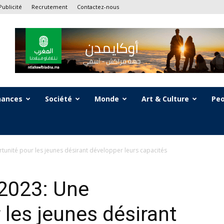
Publicité
Recrutement
Contactez-nous
nances
Société
Monde
Art & Culture
Peo
rtunité pour les jeunes désirant développer leurs capacités
 2023: Une
 les jeunes désirant