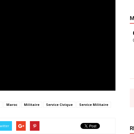
M
Maroc
Militaire
Service Civique
Service Militaire
witter
R