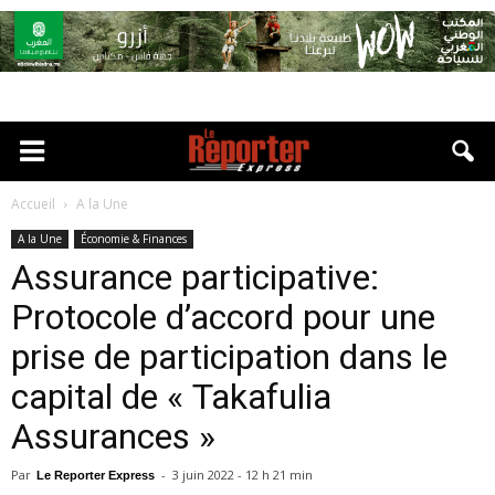
Accueil
A la Une
A la Une
Économie & Finances
Assurance participative:
Protocole d’accord pour une
prise de participation dans le
capital de « Takafulia
Assurances »
Par
-
3 juin 2022 - 12 h 21 min
Le Reporter Express