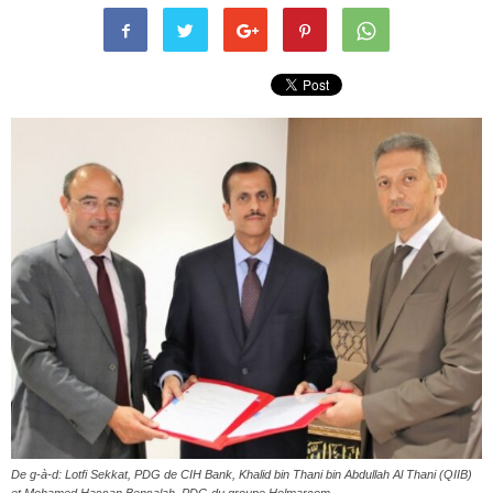
De g-à-d: Lotfi Sekkat, PDG de CIH Bank, Khalid bin Thani bin Abdullah Al Thani (QIIB)
et Mohamed Hassan Bensalah, PDG du groupe Holmarcom