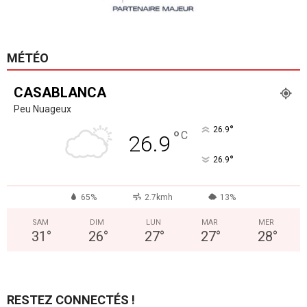
MÉTÉO
CASABLANCA
Peu Nuageux
°
26.9
°
C
26.9
°
26.9
65%
2.7kmh
13%
SAM
DIM
LUN
MAR
MER
31
°
26
°
27
°
27
°
28
°
RESTEZ CONNECTÉS !