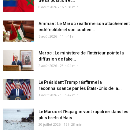
de sa position et...
8 août 2026 - 16 h 50 min
Amman : Le Maroc réaffirme son attachement
indéfectible et son soutien...
6 août 2026 - 11 h 41 min
Maroc : Le ministère de l’Intérieur pointe la
diffusion de fake...
2 août 2026 - 23 h 04 min
Le Président Trump réaffirme la
reconnaissance par les États-Unis de la...
1 août 2026 - 13 h 47 min
Le Maroc et l’Espagne vont rapatrier dans les
plus brefs délais...
30 juillet 2026 - 16 h 28 min