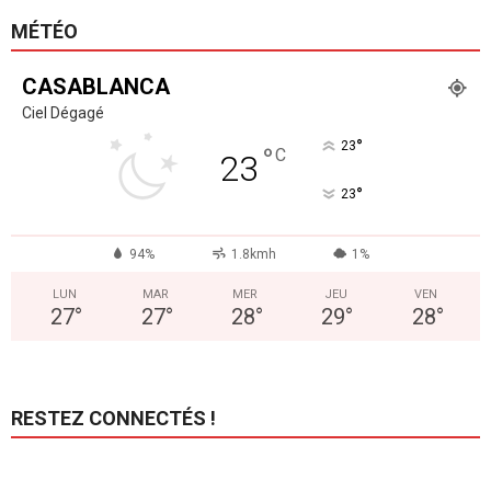
MÉTÉO
CASABLANCA
Ciel Dégagé
°
23
°
C
23
°
23
94%
1.8kmh
1%
LUN
MAR
MER
JEU
VEN
27
°
27
°
28
°
29
°
28
°
RESTEZ CONNECTÉS !