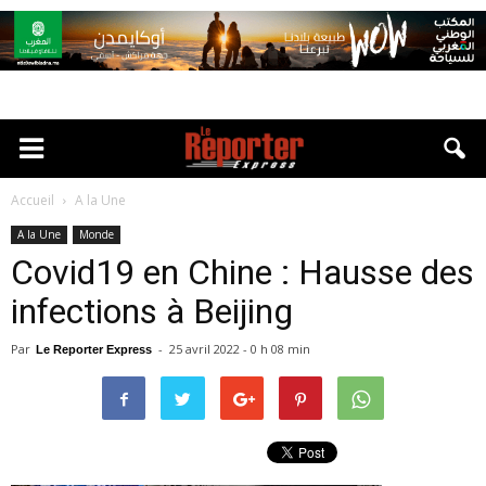
Accueil
A la Une
A la Une
Monde
Covid19 en Chine : Hausse des
infections à Beijing
Par
-
25 avril 2022 - 0 h 08 min
Le Reporter Express