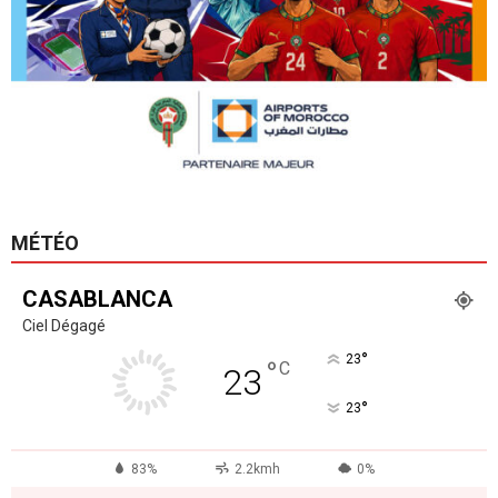
MÉTÉO
CASABLANCA
Ciel Dégagé
°
23
°
C
23
°
23
83%
2.2kmh
0%