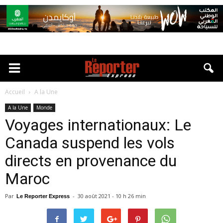
Accueil
A la Une
A la Une
Monde
Voyages internationaux: Le
Canada suspend les vols
directs en provenance du
Maroc
Par
-
30 août 2021 - 10 h 26 min
Le Reporter Express