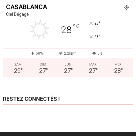
CASABLANCA
Ciel Dégagé
°
28
°
C
28
°
28
58%
2.2kmh
5%
SAM
DIM
LUN
MAR
MER
29
°
27
°
27
°
27
°
28
°
RESTEZ CONNECTÉS !