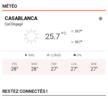
MÉTÉO
CASABLANCA
Ciel Dégagé
°
25.7
°
C
25.7
°
25.7
69%
2.2kmh
0%
VEN
SAM
DIM
LUN
MAR
28
°
28
°
27
°
27
°
27
°
RESTEZ CONNECTÉS !