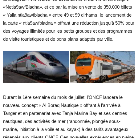
«Netla9awfBladna», et ce par la mise en vente de 350.000 billets
« Yalla ntla9awfbladna » entre 49 et 99 dirhams, le lancement de
la carte « ntla9awfbladna » offrant une réduction jusqu’à 50% pour
des voyages illimités pour les petits groupes et des programmes
de visite touristiques et de bons plans adaptés par ville.
Durant la 1ère semaine du mois de juillet, l’ONCF lancera le
nouveau concept « Al Boraq Nautique » offrant à l’arrivée à
Tanger et en partenariat avec Tanja Marina Bay et ses centres
nautiques, des activités de mer (randonnée, plongée sous-
marine, initiation à la voile et au kayak) à des tarifs avantageux
réservés aux clients ONCF. Ces nouvelles expériences en pleine