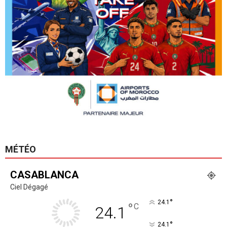
MÉTÉO
CASABLANCA
Ciel Dégagé
°
24.1
°
C
24.1
°
24.1