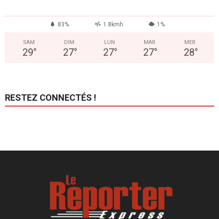
83%
1.8kmh
1%
SAM
DIM
LUN
MAR
MER
29
°
27
°
27
°
27
°
28
°
RESTEZ CONNECTÉS !