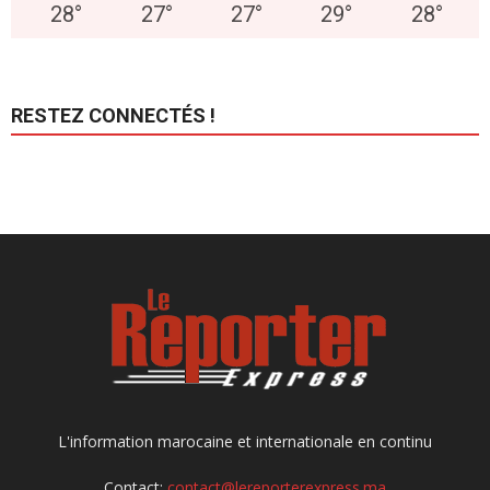
28
°
27
°
27
°
29
°
28
°
RESTEZ CONNECTÉS !
L'information marocaine et internationale en continu
Contact:
contact@lereporterexpress.ma