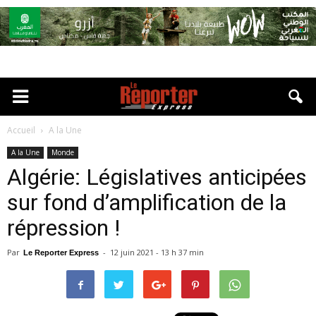
Accueil
A la Une
A la Une
Monde
Algérie: Législatives anticipées
sur fond d’amplification de la
répression !
Par
-
12 juin 2021 - 13 h 37 min
Le Reporter Express