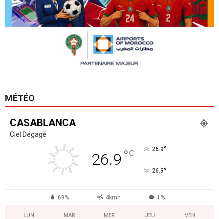
MÉTÉO
CASABLANCA
Ciel Dégagé
°
26.9
°
C
26.9
°
26.9
69%
4kmh
1%
LUN
MAR
MER
JEU
VEN