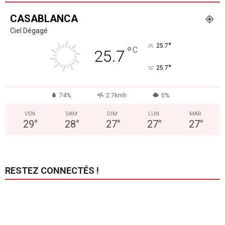
CASABLANCA
Ciel Dégagé
°
25.7
°
C
25.7
°
25.7
74%
2.7kmh
0%
VEN
SAM
DIM
LUN
MAR
29
°
28
°
27
°
27
°
27
°
RESTEZ CONNECTÉS !