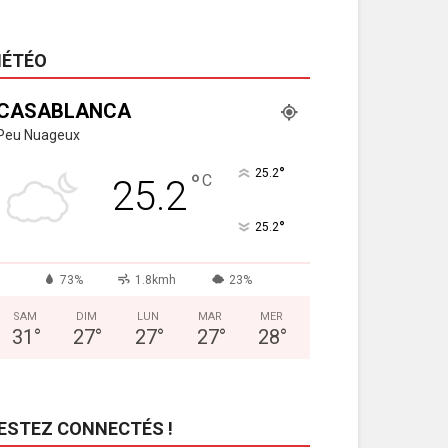
ÉTÉO
CASABLANCA
Peu Nuageux
°
25.2
°
C
25.2
°
25.2
73%
1.8kmh
23%
SAM
DIM
LUN
MAR
MER
31
°
27
°
27
°
27
°
28
°
ESTEZ CONNECTÉS !