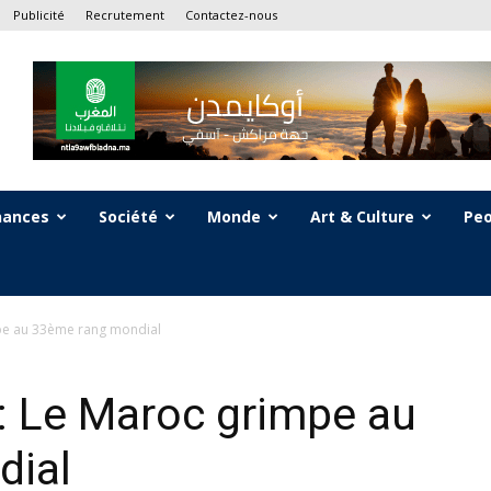
Publicité
Recrutement
Contactez-nous
nances
Société
Monde
Art & Culture
Peo
pe au 33ème rang mondial
: Le Maroc grimpe au
dial