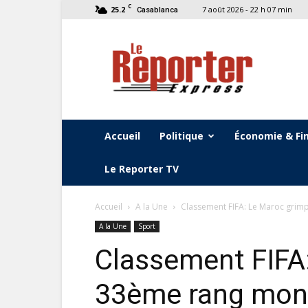
C
25.2
7 août 2026 - 22 h 07 min
Casablanca
Le
Reporter
Express
Accueil
Politique
Économie & Fi
Le Reporter TV
Accueil
A la Une
Classement FIFA: Le Maroc grim
A la Une
Sport
Classement FIFA
33ème rang mon