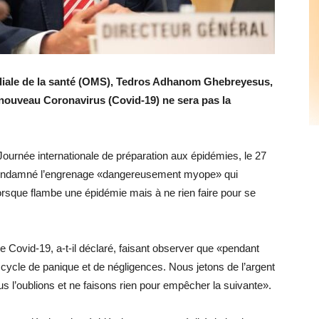
diale de la santé (OMS), Tedros Adhanom Ghebreyesus,
nouveau Coronavirus (Covid-19) ne sera pas la
urnée internationale de préparation aux épidémies, le 27
 condamné l’engrenage «dangereusement myope» qui
orsque flambe une épidémie mais à ne rien faire pour se
de Covid-19, a-t-il déclaré, faisant observer que «pendant
cycle de panique et de négligences. Nous jetons de l’argent
s l’oublions et ne faisons rien pour empêcher la suivante».