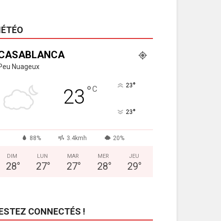
ÉTÉO
CASABLANCA
Peu Nuageux
°
23
°
C
23
°
23
88%
3.4kmh
20%
DIM
LUN
MAR
MER
JEU
28
°
27
°
27
°
28
°
29
°
ESTEZ CONNECTÉS !