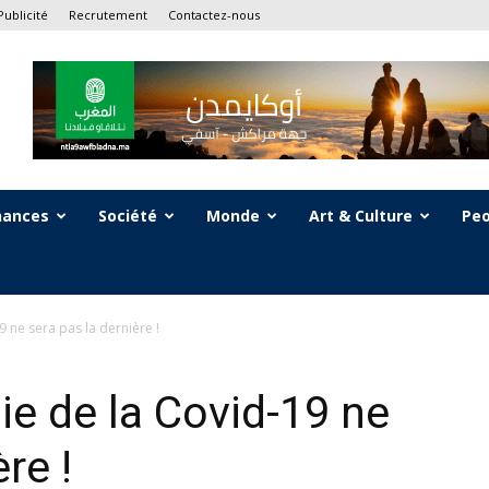
Publicité
Recrutement
Contactez-nous
nances
Société
Monde
Art & Culture
Peo
 ne sera pas la dernière !
e de la Covid-19 ne
re !