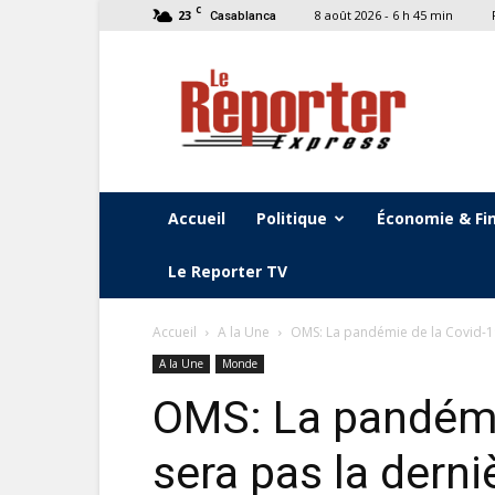
C
23
8 août 2026 - 6 h 45 min
Casablanca
Le
Reporter
Express
Accueil
Politique
Économie & Fi
Le Reporter TV
Accueil
A la Une
OMS: La pandémie de la Covid-19
A la Une
Monde
OMS: La pandémi
sera pas la derniè