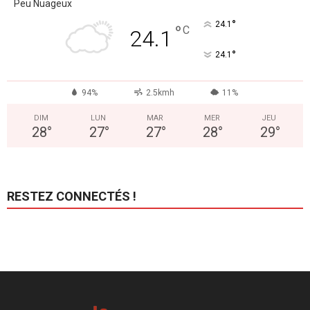
Peu Nuageux
°
24.1
°
C
24.1
°
24.1
94%
2.5kmh
11%
DIM
LUN
MAR
MER
JEU
28
°
27
°
27
°
28
°
29
°
RESTEZ CONNECTÉS !