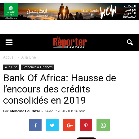
Accueil
A la Une
A la Une
Économie & Finances
Bank Of Africa: Hausse de
l’encours des crédits
consolidés en 2019
Par
-
14 août 2020 - 8 h 16 min
Mohcine Lourhzal