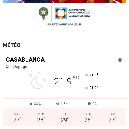
MÉTÉO
CASABLANCA
Ciel Dégagé
°
21.9
°
C
21.9
°
21.9
88%
1.3kmh
0%
MAR
MER
JEU
VEN
SAM
27
°
28
°
29
°
28
°
27
°