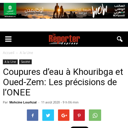
Accueil
A la Une
A la Une
Société
Coupures d’eau à Khouribga et
Oued-Zem: Les précisions de
l’ONEE
Par
-
11 août 2020 - 9 h 06 min
Mohcine Lourhzal