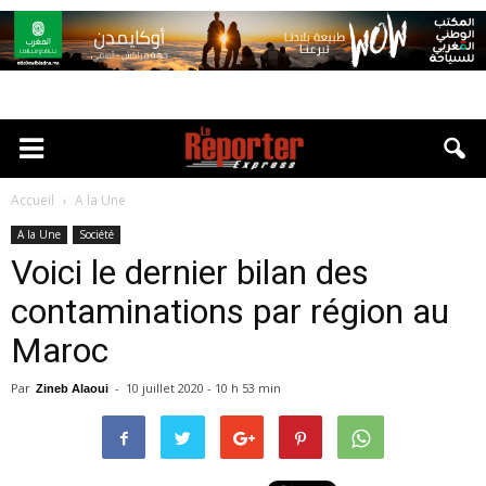
Accueil
A la Une
A la Une
Société
Voici le dernier bilan des
contaminations par région au
Maroc
Par
-
10 juillet 2020 - 10 h 53 min
Zineb Alaoui