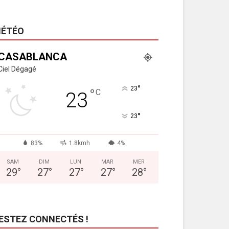
ÉTÉO
CASABLANCA
Ciel Dégagé
°
23
°
C
23
°
23
83%
1.8kmh
4%
SAM
DIM
LUN
MAR
MER
29
°
27
°
27
°
27
°
28
°
ESTEZ CONNECTÉS !