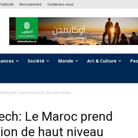
Publicité
Recrutement
Contactez-nous
nances
Société
Monde
Art & Culture
Peo
rend part à une e-réunion de haut niveau
aech: Le Maroc prend
nion de haut niveau