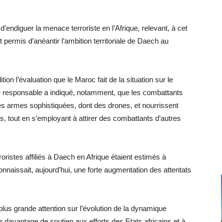
d’endiguer la menace terroriste en l’Afrique, relevant, à cet
nt permis d’anéantir l’ambition territoriale de Daech au
on l’évaluation que le Maroc fait de la situation sur le
le responsable a indiqué, notamment, que les combattants
 des armes sophistiquées, dont des drones, et nourrissent
, tout en s’employant à attirer des combattants d’autres
oristes affiliés à Daech en Afrique étaient estimés à
nnaissait, aujourd’hui, une forte augmentation des attentats
lus grande attention sur l’évolution de la dynamique
er davantage de soutien aux efforts des Etats africains et à