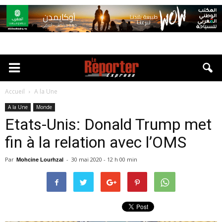
Accueil
A la Une
A la Une
Monde
Etats-Unis: Donald Trump met
fin à la relation avec l’OMS
Par
-
30 mai 2020 - 12 h 00 min
Mohcine Lourhzal