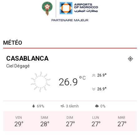
MÉTÉO
CASABLANCA
Ciel Dégagé
°
26.9
°
C
26.9
°
26.9
69%
3.6kmh
0%
VEN
SAM
DIM
LUN
MAR
29
°
28
°
27
°
27
°
27
°