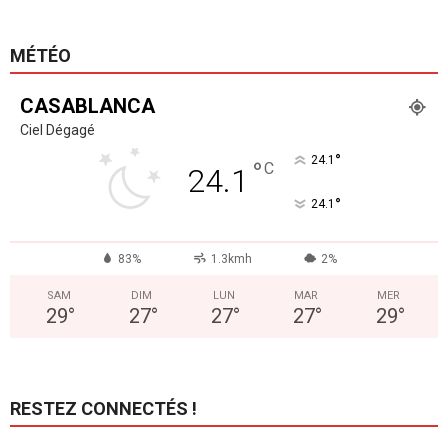
MÉTÉO
CASABLANCA
Ciel Dégagé
°
24.1
°
C
24.1
°
24.1
83%
1.3kmh
2%
SAM
DIM
LUN
MAR
MER
29
°
27
°
27
°
27
°
29
°
RESTEZ CONNECTÉS !