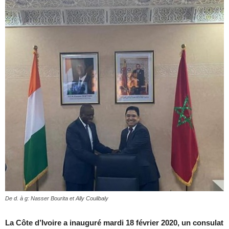
De d. à g: Nasser Bourita et Ally Coulibaly
La Côte d’Ivoire a inauguré mardi 18 février 2020, un consulat