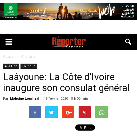
Accueil
A la Une
A la Une
Politique
Laâyoune: La Côte d’Ivoire
inaugure son consulat général
Par
-
19 février 2020 - 8 h 00 min
Mohcine Lourhzal