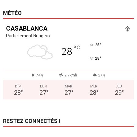
MÉTÉO
CASABLANCA
Partiellement Nuageux
°
28
°
C
28
°
28
74%
2.7kmh
27%
DIM
LUN
MAR
MER
JEU
28
°
27
°
27
°
28
°
29
°
RESTEZ CONNECTÉS !