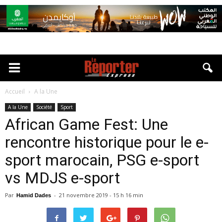
Accueil
A la Une
A la Une
Société
Sport
African Game Fest: Une
rencontre historique pour le e-
sport marocain, PSG e-sport
vs MDJS e-sport
Par
-
21 novembre 2019 - 15 h 16 min
Hamid Dades