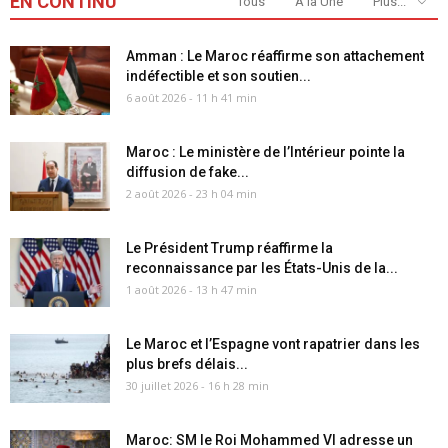
EN CONTINU
Tous
A la Une
Plus...
Amman : Le Maroc réaffirme son attachement
indéfectible et son soutien...
6 août 2026 - 11 h 41 min
Maroc : Le ministère de l’Intérieur pointe la
diffusion de fake...
2 août 2026 - 23 h 04 min
Le Président Trump réaffirme la
reconnaissance par les États-Unis de la...
1 août 2026 - 13 h 47 min
Le Maroc et l’Espagne vont rapatrier dans les
plus brefs délais...
30 juillet 2026 - 16 h 28 min
Maroc: SM le Roi Mohammed VI adresse un