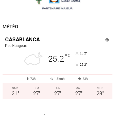
MÉTÉO
CASABLANCA
Peu Nuageux
°
25.2
°
C
25.2
°
25.2
73%
1.8kmh
23%
SAM
DIM
LUN
MAR
MER
31
°
27
°
27
°
27
°
28
°